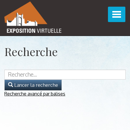
Affich
la
naviga
Recherche
Lancer la recherche
Recherche avancé par balises